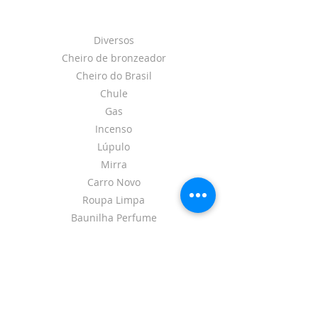
Diversos
Cheiro de bronzeador
Cheiro do Brasil
Chule
Gas
Incenso
Lúpulo
Mirra
Carro Novo
Roupa Limpa
Baunilha Perfume
Vanilla
Vanilla com Coco
Bouquet Floral
Floral Fresco
Oriental