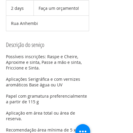
Faça
um
2 days
2
Faça um orçamento!
orçamento!
d
a
Rua Anhembi
y
s
Descrição do serviço
Possíveis inscrições: Raspe e Cheire,
Aproxime e sinta, Passe a mão e sinta,
Friccione e Sinta.
Aplicações Serigráfica e com vernizes
aromáticos Base água ou UV
Papel com gramatura preferencialmente
a partir de 115 g
Aplicação em área total ou área de
reserva.
Recomendação área mínima de 5 x 5 cm.